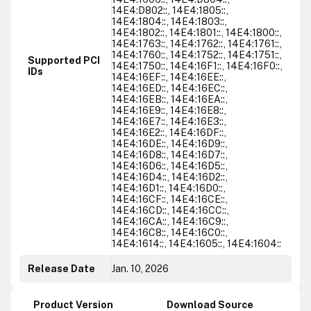
14E4:D802::, 14E4:1805::,
14E4:1804::, 14E4:1803::,
14E4:1802::, 14E4:1801::, 14E4:1800::,
14E4:1763::, 14E4:1762::, 14E4:1761::,
14E4:1760::, 14E4:1752::, 14E4:1751::,
Supported PCI
14E4:1750::, 14E4:16F1::, 14E4:16F0::,
IDs
14E4:16EF::, 14E4:16EE::,
14E4:16ED::, 14E4:16EC::,
14E4:16EB::, 14E4:16EA::,
14E4:16E9::, 14E4:16E8::,
14E4:16E7::, 14E4:16E3::,
14E4:16E2::, 14E4:16DF::,
14E4:16DE::, 14E4:16D9::,
14E4:16D8::, 14E4:16D7::,
14E4:16D6::, 14E4:16D5::,
14E4:16D4::, 14E4:16D2::,
14E4:16D1::, 14E4:16D0::,
14E4:16CF::, 14E4:16CE::,
14E4:16CD::, 14E4:16CC::,
14E4:16CA::, 14E4:16C9::,
14E4:16C8::, 14E4:16C0::,
14E4:1614::, 14E4:1605::, 14E4:1604::
Release Date
Jan. 10, 2026
Product Version
Download Source