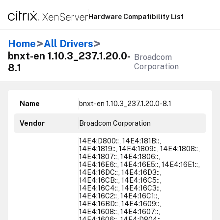
Hardware Compatibility List
>
>
Home
All Drivers
bnxt-en 1.10.3_237.1.20.0-
Broadcom
8.1
Corporation
Name
bnxt-en 1.10.3_237.1.20.0-8.1
Vendor
Broadcom Corporation
14E4:D800::, 14E4:181B::,
14E4:1819::, 14E4:1809::, 14E4:1808::,
14E4:1807::, 14E4:1806::,
14E4:16E6::, 14E4:16E5::, 14E4:16E1::,
14E4:16DC::, 14E4:16D3::,
14E4:16CB::, 14E4:16C5::,
14E4:16C4::, 14E4:16C3::,
14E4:16C2::, 14E4:16C1::,
14E4:16BD::, 14E4:1609::,
14E4:1608::, 14E4:1607::,
14E4:1606::, 14E4:D804::,