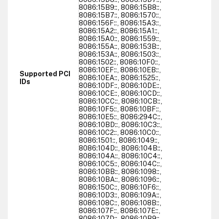
8086:15B9::, 8086:15B8::,
8086:15B7::, 8086:1570::,
8086:156F::, 8086:15A3::,
8086:15A2::, 8086:15A1::,
8086:15A0::, 8086:1559::,
8086:155A::, 8086:153B::,
8086:153A::, 8086:1503::,
8086:1502::, 8086:10F0::,
8086:10EF::, 8086:10EB::,
Supported PCI
8086:10EA::, 8086:1525::,
IDs
8086:10DF::, 8086:10DE::,
8086:10CE::, 8086:10CD::,
8086:10CC::, 8086:10CB::,
8086:10F5::, 8086:10BF::,
8086:10E5::, 8086:294C::,
8086:10BD::, 8086:10C3::,
8086:10C2::, 8086:10C0::,
8086:1501::, 8086:1049::,
8086:104D::, 8086:104B::,
8086:104A::, 8086:10C4::,
8086:10C5::, 8086:104C::,
8086:10BB::, 8086:1098::,
8086:10BA::, 8086:1096::,
8086:150C::, 8086:10F6::,
8086:10D3::, 8086:109A::,
8086:108C::, 8086:108B::,
8086:107F::, 8086:107E::,
8086:107D::, 8086:10B9::,