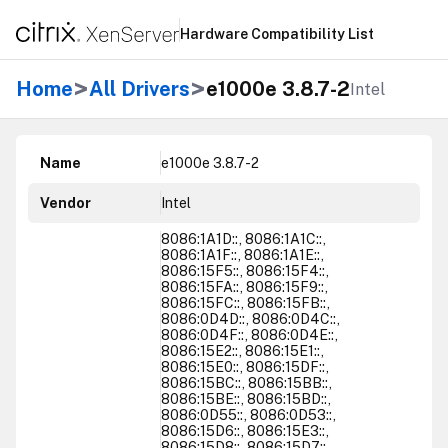
Hardware Compatibility List
>
>
Home
All Drivers
e1000e 3.8.7-2
Intel
Name
e1000e 3.8.7-2
Vendor
Intel
8086:1A1D::, 8086:1A1C::,
8086:1A1F::, 8086:1A1E::,
8086:15F5::, 8086:15F4::,
8086:15FA::, 8086:15F9::,
8086:15FC::, 8086:15FB::,
8086:0D4D::, 8086:0D4C::,
8086:0D4F::, 8086:0D4E::,
8086:15E2::, 8086:15E1::,
8086:15E0::, 8086:15DF::,
8086:15BC::, 8086:15BB::,
8086:15BE::, 8086:15BD::,
8086:0D55::, 8086:0D53::,
8086:15D6::, 8086:15E3::,
8086:15D8::, 8086:15D7::,